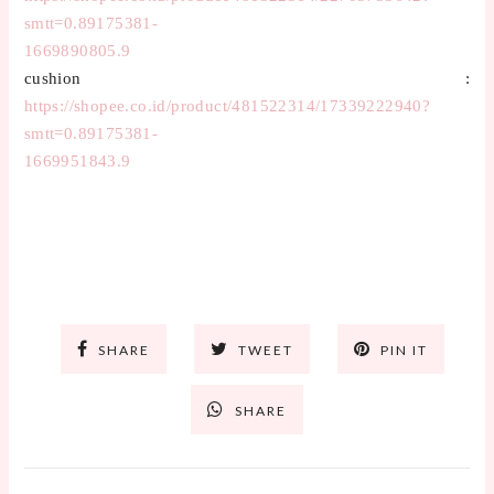
smtt=0.89175381-
1669890805.9
cushion :
https://shopee.co.id/product/481522314/17339222940?
smtt=0.89175381-
1669951843.9
SHARE
TWEET
PIN IT
SHARE