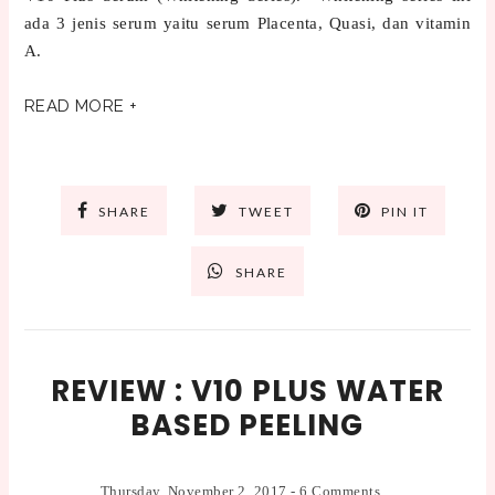
ada 3 jenis serum yaitu serum Placenta, Quasi, dan vitamin
A.
READ MORE +
SHARE
TWEET
PIN IT
SHARE
REVIEW : V10 PLUS WATER
BASED PEELING
Thursday, November 2, 2017
-
6 Comments