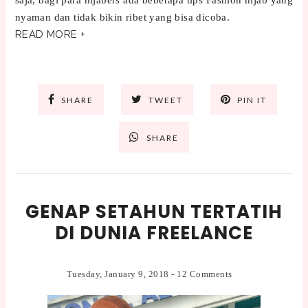
saja, bagi para hijabers ada beberapa tips Fashion hijab yang
nyaman dan tidak bikin ribet yang bisa dicoba.
READ MORE +
SHARE
TWEET
PIN IT
SHARE
GENAP SETAHUN TERTATIH
DI DUNIA FREELANCE
Tuesday, January 9, 2018
-
12 Comments