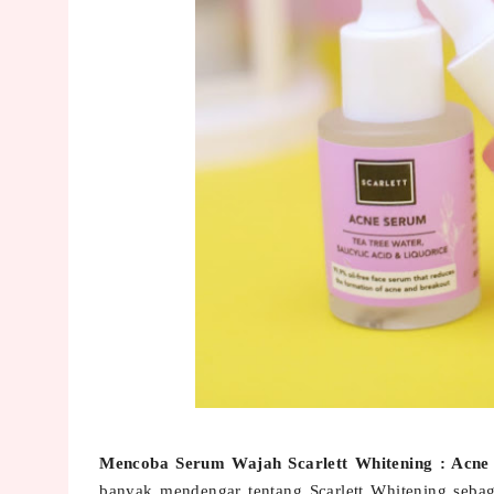
Mencoba Serum Wajah Scarlett Whitening : Acne
banyak mendengar tentang Scarlett Whitening seb