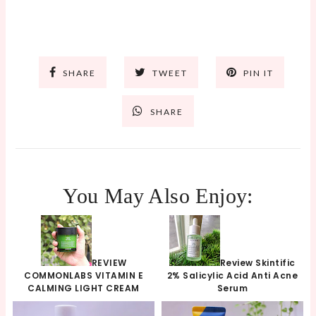
SHARE
TWEET
PIN IT
SHARE
You May Also Enjoy:
REVIEW
Review Skintific
COMMONLABS VITAMIN E
2% Salicylic Acid Anti Acne
CALMING LIGHT CREAM
Serum