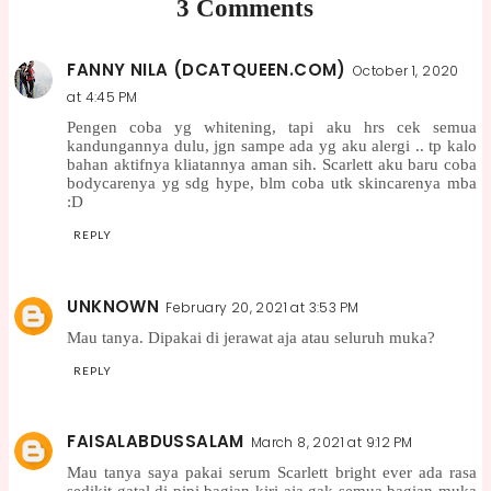
3 Comments
FANNY NILA (DCATQUEEN.COM)
October 1, 2020
at 4:45 PM
Pengen coba yg whitening, tapi aku hrs cek semua
kandungannya dulu, jgn sampe ada yg aku alergi .. tp kalo
bahan aktifnya kliatannya aman sih. Scarlett aku baru coba
bodycarenya yg sdg hype, blm coba utk skincarenya mba
:D
REPLY
UNKNOWN
February 20, 2021 at 3:53 PM
Mau tanya. Dipakai di jerawat aja atau seluruh muka?
REPLY
FAISALABDUSSALAM
March 8, 2021 at 9:12 PM
Mau tanya saya pakai serum Scarlett bright ever ada rasa