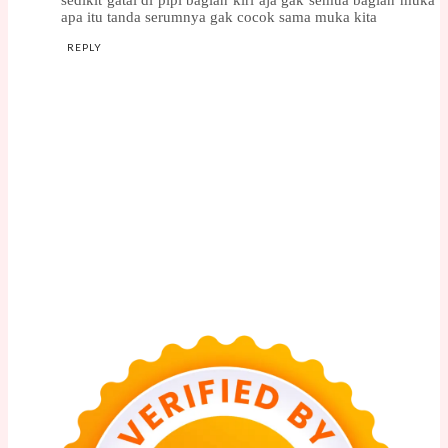
sedikit gatal di pipi bagian kiri aja gak semua bagian muka
apa itu tanda serumnya gak cocok sama muka kita
REPLY