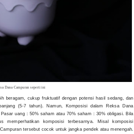
ksa Dana Campuran seperti ini
h beragam, cukup fruktuatif dengan potensi hasil sedang, dan
panjang (5-7 tahun). Namun, Komposisi dalam Reksa Dana
Pasar uang : 50% saham atau 70% saham : 30% obligasi. Bila
s memperhatikan komposisi terbesarnya. Misal komposisi
Campuran tersebut cocok untuk jangka pendek atau menengah.