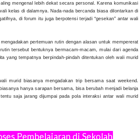
saling mengenal lebih dekat secara personal. Karena komunikasi
 wali kelas di dalamnya. Nada-nada bercanda biasa dilontarkan di
gatifnya, di forum itu juga berpotensi terjadi “gesekan” antar wali
d mengadakan pertemuan rutin dengan alasan untuk mempererat
 rutin tersebut bentuknya bermacam-macam, mulai dari agenda
lita yang tempatnya berpindah-pindah ditentukan oleh wali murid
wali murid biasanya mengadakan trip bersama saat weekend.
 biasanya hanya sarapan bersama, bisa berubah menjadi belanja
tentu saja jarang dijumpai pada pola interaksi antar wali murid
oses Pembelajaran di Sekolah