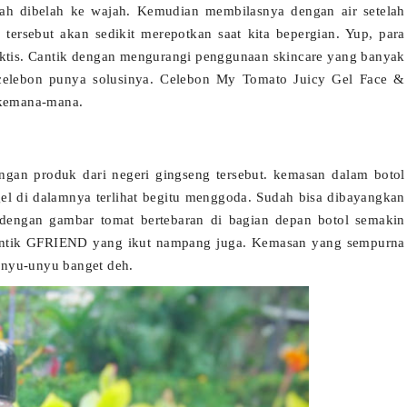
h dibelah ke wajah. Kemudian membilasnya dengan air setelah
tersebut akan sedikit merepotkan saat kita bepergian. Yup, para
aktis. Cantik dengan mengurangi penggunaan skincare yang banyak
celebon punya solusinya. Celebon My Tomato Juicy Gel Face &
 kemana-mana.
ngan produk dari negeri gingseng tersebut. kemasan dalam botol
gel di dalamnya terlihat begitu menggoda. Sudah bisa dibayangkan
i dengan gambar tomat bertebaran di bagian depan botol semakin
antik GFRIEND yang ikut nampang juga. Kemasan yang sempurna
unyu-unyu banget deh.