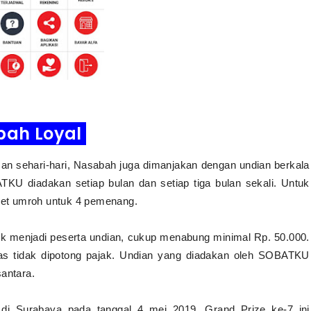
bah Loyal
an sehari-hari, Nasabah juga dimanjakan dengan undian berkala
TKU diadakan setiap bulan dan setiap tiga bulan sekali. Untuk
aket umroh untuk 4 pemenang.
 menjadi peserta undian, cukup menabung minimal Rp. 50.000.
ias tidak dipotong pajak. Undian yang diadakan oleh SOBATKU
santara.
 di Surabaya pada tanggal 4 mei 2019. Grand Prize ke-7 ini