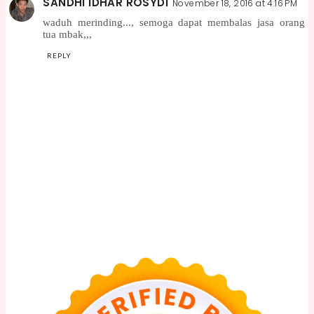
SANDHI IDHAR ROSYDI
November 18, 2016 at 4:16 PM
waduh merinding..., semoga dapat membalas jasa orang
tua mbak,,,
REPLY