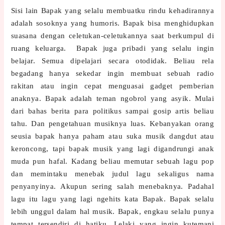
Sisi lain Bapak yang selalu membuatku rindu kehadirannya
adalah sosoknya yang humoris. Bapak bisa menghidupkan
suasana dengan celetukan-celetukannya saat berkumpul di
ruang keluarga.
Bapak juga pribadi yang selalu ingin
belajar. Semua dipelajari secara otodidak. Beliau rela
begadang hanya sekedar ingin membuat sebuah radio
rakitan atau ingin cepat menguasai gadget pemberian
anaknya. Bapak adalah teman ngobrol yang asyik. Mulai
dari bahas berita para politikus sampai gosip artis beliau
tahu. Dan pengetahuan musiknya luas. Kebanyakan orang
seusia bapak hanya paham atau suka musik dangdut atau
keroncong, tapi bapak musik yang lagi digandrungi anak
muda pun hafal. Kadang beliau memutar sebuah lagu pop
dan memintaku menebak judul lagu sekaligus nama
penyanyinya. Akupun sering salah menebaknya. Padahal
lagu itu lagu yang lagi ngehits kata Bapak. Bapak selalu
lebih unggul dalam hal musik. Bapak, engkau selalu punya
tempat tersendiri di hatiku. Lelaki yang ingin kutemani