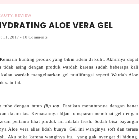
EAUTY
,
REVIEW
HYDRATING ALOE VERA GEL
st 11, 2017
-
10 Comments
 Kemarin hunting produk yang bikin adem di kulit. Akhirnya dapat
 tidak asing dengan produk wardah karena sudah beberapa kali
 kalau wardah mengeluarkan gel mutlifungsi seperti Wardah Aloe
k satu ini.
k tube dengan tutup
flip top
. Pastikan menutupnya dengan benar
kkan dalam tas. Kemasannya hijau transparan membuat gel dengan
Kesan pertama lihat produk ini adalah fresh. Sudah bisa bayangin
a Aloe vera alias lidah buaya. Gel ini wanginya soft dan terasa
 asli. Aku suka karena wanginya itu, yang gak nyengat di hidung.