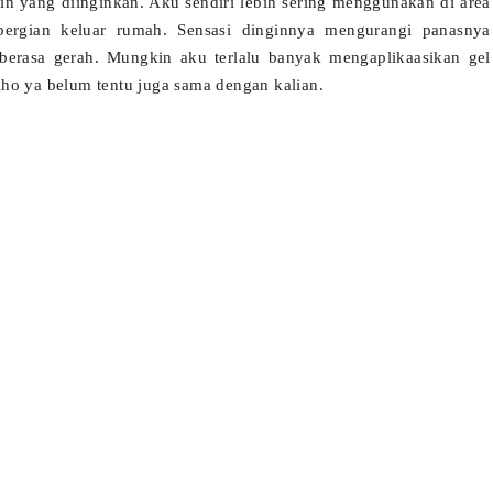
lain yang diinginkan. Aku sendiri lebih sering menggunakan di area
ergian keluar rumah. Sensasi dinginnya mengurangi panasnya
i berasa gerah. Mungkin aku terlalu banyak mengaplikaasikan gel
 lho ya belum tentu juga sama dengan kalian.