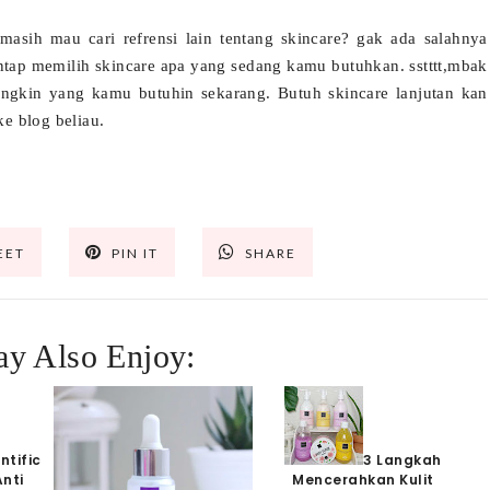
asih mau cari refrensi lain tentang skincare? gak ada salahnya
ntap memilih skincare apa yang sedang kamu butuhkan. sstttt,mbak
ungkin yang kamu butuhin sekarang. Butuh skincare lanjutan kan
ke blog beliau.
EET
PIN IT
SHARE
y Also Enjoy:
ntific
3 Langkah
Anti
Mencerahkan Kulit