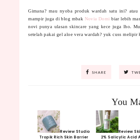
Gimana? mau nyoba produk wardah satu ini? atau m
mampir juga di blog mbak
Novia Domi
biar lebih ma
novi punya ulasan skincare yang kece juga lho. M
setelah pakai gel aloe vera wardah? yuk cuss melipir 
SHARE
TW
You Ma
Review Studio
Review Ski
Tropik Rich Skin Barrier
2% Salicylic Acid 