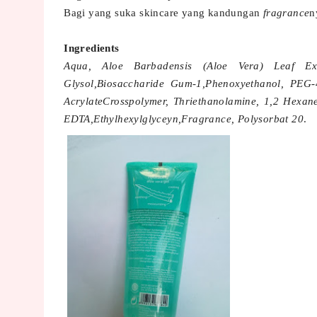
Bagi yang suka skincare yang kandungan
fragrance
n
Ingredients
Aqua, Aloe Barbadensis (Aloe Vera) Leaf Extr
Glysol,Biosaccharide Gum-1,Phenoxyethanol, PEG-4
AcrylateCrosspolymer, Thriethanolamine, 1,2 Hexaned
EDTA,Ethylhexylglyceyn,Fragrance, Polysorbat 20
.