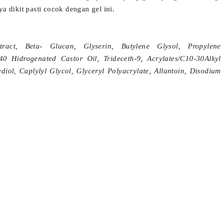
ya dikit pasti cocok dengan gel ini.
act, Beta- Glucan, Glyserin, Butylene Glysol, Propylene
0 Hidrogenated Castor Oil, Trideceth-9, Acrylates/C10-30Alkyl
iol, Caplylyl Glycol, Glyceryl Polyacrylate, Allantoin, Disodium